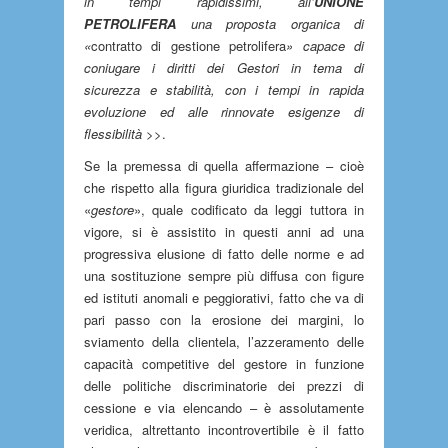
in tempi rapidissimi, all’
UNIONE
PETROLIFERA
una proposta organica di
«
contratto di gestione petrolifera
» capace di
coniugare i diritti dei Gestori in tema di
sicurezza e stabilità, con i tempi in rapida
evoluzione ed alle rinnovate esigenze di
flessibilità
>>.
Se la premessa di quella affermazione – cioè
che rispetto alla figura giuridica tradizionale del
«
gestore
», quale codificato da leggi tuttora in
vigore, si è assistito in questi anni ad una
progressiva elusione di fatto delle norme e ad
una sostituzione sempre più diffusa con figure
ed istituti anomali e peggiorativi, fatto che va di
pari passo con la erosione dei margini, lo
sviamento della clientela, l’azzeramento delle
capacità competitive del gestore in funzione
delle politiche discriminatorie dei prezzi di
cessione e via elencando – è assolutamente
veridica, altrettanto incontrovertibile è il fatto