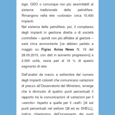
logo
, GDO o comunque non più assimilabili al
sistema tradizionale delle petrolifere.
Rimangono nella rete «
colorata
» circa 15.400
impianti.
Nel sistema delle petrolifere, poi, il complesso
degli impianti in gestione diretta o di società
controllate – quindi non più affidate al gestore –
sarà circa ammontante [ne abbiam parlato a
maggio su
Figisc Anisa News
N. 19 del
28.05.2015, con dati in aumento progressivo] a
2.500 unità, ossia pari al 16 % di questo
segmento di rete.
Dall’analisi da marzo a settembre del numero
degli impianti colorati che comunicano variazioni
di prezzo all’Osservatorio del Ministero, emerge
che è diminuito di quattro punti percentuali il
rapporto tra le comunicazioni di variazioni per il
«
servito
» rispetto a quelle per il «
self
» [di sei
punti percentuali nel settore Q8 ed ex SHELL],
indizio chiarissimo dell’incremento dei punti