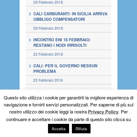
29 Febbraio 2016
CALI CARBURANTI: IN SICILIA ARRIVA
OBBLIGO COMPENSATORI
29 Febbraio 2016
INCONTRO ENI 18 FEBBRAIO:
RESTANO I NODI IRRISOLTI
22 Febbraio 2016
CALI: PER IL GOVERNO NESSUN
PROBLEMA
22 Febbraio 2016
«EQUE CONDIZIONI»: UN «CASO DI
Questo sito utilizza i cookie per garantirti la migliore esperienza di
SCUOLA» SU DISPARITÀ PREZZI
navigazione e fornirti servizi personalizzati. Per saperne di più sul
22 Febbraio 2016
nostro utilizzo dei cookie leggi la nostra
Privacy Policy
. Per
ENI-FAIB, FEGICA E FIGISC:
continuare e accettare i cookie da parte di questo sito clicca su
INCONTRO IL 18.02.2016
Accetta
Rifiuta
16 Febbraio 2016