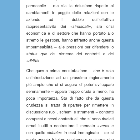
permeabile – ma sia la delusione rispetto ai
cambiamenti in peggio delle relazioni con le
aziende ed il dubbio sull’effettiva
rappresentatività dei «
sindacati
», sia crisi
economica e di settore che hanno portato allo
stremo le gestioni, hanno infranto anche questa
impermeabilità – alle pressioni per difendere lo
status quo
del sistema dei contratti e dei
«
diritti
».
Che questa prima constatazione – che è solo
un’introduzione ad un prossimo ragionamento
più ampio che ci si augura di poter sviluppare
serenamente – appaia troppo cruda o meno, ha
poca importanza. Sta di fatto che da questa
crudezza si tratta di ripartire per rimettere in
discussione ruoli, schemi e strumenti – contratti
compresi e nessi contrattuali che si sono rivelati
ormai inutili a contrastare il mercato «
vero
» e
non quello «
ideale
» in essi immaginato – se si
vuole ancora tutelare qualcuno o qualcosa che