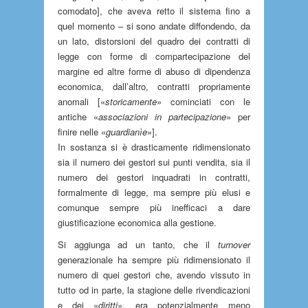
comodato], che aveva retto il sistema fino a
quel momento – si sono andate diffondendo, da
un lato, distorsioni del quadro dei contratti di
legge con forme di compartecipazione del
margine ed altre forme di abuso di dipendenza
economica, dall’altro, contratti propriamente
anomali [«
storicamente
» cominciati con le
antiche «
associazioni in partecipazione
» per
finire nelle «
guardianìe
»].
In sostanza si è drasticamente ridimensionato
sia il numero dei gestori sui punti vendita, sia il
numero dei gestori inquadrati in contratti,
formalmente di legge, ma sempre più elusi e
comunque sempre più inefficaci a dare
giustificazione economica alla gestione.
Si aggiunga ad un tanto, che il
turnover
generazionale ha sempre più ridimensionato il
numero di quei gestori che, avendo vissuto in
tutto od in parte, la stagione delle rivendicazioni
e dei «
diritti
», era potenzialmente meno