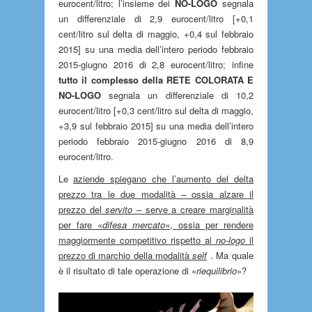
eurocent/litro; l’insieme dei
NO-LOGO
segnala
un differenziale di 2,9 eurocent/litro [+0,1
cent/litro sul delta di maggio, +0,4 sul febbraio
2015] su una media dell’intero periodo febbraio
2015-giugno 2016 di 2,8 eurocent/litro; infine
tutto il complesso della RETE COLORATA E
NO-LOGO
segnala un differenziale di 10,2
eurocent/litro [+0,3 cent/litro sul delta di maggio,
+3,9 sul febbraio 2015] su una media dell’intero
periodo febbraio 2015-giugno 2016 di 8,9
eurocent/litro.
Le
aziende spiegano che l’aumento del delta
prezzo tra le due modalità – ossia alzare il
prezzo del
servito
– serve a creare marginalità
per fare «
difesa mercato
», ossia per rendere
maggiormente competitivo rispetto ai
no-logo
il
prezzo di marchio della modalità
self
. Ma quale
è il risultato di tale operazione di «
riequilibrio
»?