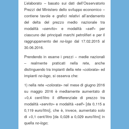
L’elaborato – basato sui dati dell’Osservatorio
Prezzi del Ministero dello sviluppo economico –
contiene tavole e grafici relativi all’andamento
del delta del prezzo medio nazionale tra
modalità «
servito
» e modalità «
self
» per
ciascuno dei principali marchi petroliferi e per il
raggruppamento dei
no-logo
dal 17.02.2015 al
30.06.2016.
Prendendo in esame i prezzi – medie nazionali
– realmente praticati nella rete, anche
distinguendo tra impianti della rete «
colorata
» ed
impianti
no-logo
, si osserva che:
1) nella rete «
colorata
» nel mese di giugno 2016
su maggio 2016 è mediamente aumentato di
+0,4 cent/litro il differenziale di prezzo tra
modalità «
servito
» e modalità «
self
» [da 0,115 a
0,119 euro/litro], che è, invece, aumentato solo
di +0,1 cent/litro [da 0,028 a 0,029 euro/litro] in
quella
no-logo
;