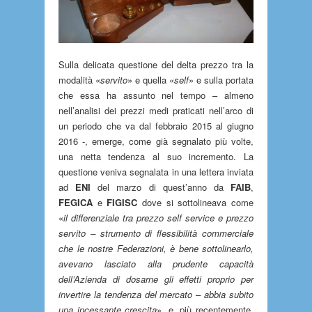
Sulla delicata questione del delta prezzo tra la
modalità «
servito
» e quella «
self
» e sulla portata
che essa ha assunto nel tempo – almeno
nell’analisi dei prezzi medi praticati nell’arco di
un periodo che va dal febbraio 2015 al giugno
2016 -, emerge, come già segnalato più volte,
una netta tendenza al suo incremento. La
questione veniva segnalata in una lettera inviata
ad
ENI
del marzo di quest’anno da
FAIB
,
FEGICA
e
FIGISC
dove si sottolineava come
«
il differenziale tra prezzo self service e prezzo
servito – strumento di flessibilità commerciale
che le nostre Federazioni, è bene sottolinearlo,
avevano lasciato alla prudente capacità
dell’Azienda di dosarne gli effetti proprio per
invertire la tendenza del mercato – abbia subito
una incessante crescita
», e, più recentemente,