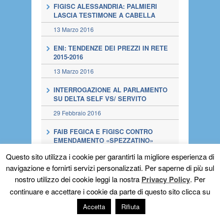
FIGISC ALESSANDRIA: PALMIERI
LASCIA TESTIMONE A CABELLA
13 Marzo 2016
ENI: TENDENZE DEI PREZZI IN RETE
2015-2016
13 Marzo 2016
INTERROGAZIONE AL PARLAMENTO
SU DELTA SELF VS/ SERVITO
29 Febbraio 2016
FAIB FEGICA E FIGISC CONTRO
EMENDAMENTO «SPEZZATINO»
29 Febbraio 2016
Questo sito utilizza i cookie per garantirti la migliore esperienza di
navigazione e fornirti servizi personalizzati. Per saperne di più sul
AUTOSTRADE: GESTORI RI-
nostro utilizzo dei cookie leggi la nostra
Privacy Policy
. Per
SCRIVONO A MINISTERI, AISCAT ED
continuare e accettare i cookie da parte di questo sito clicca su
UP
29 Febbraio 2016
Accetta
Rifiuta