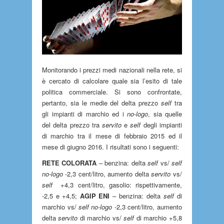
Monitorando i prezzi medi nazionali nella rete, si
è cercato di calcolare quale sia l’esito di tale
politica commerciale. Si sono confrontate,
pertanto, sia le medie del delta prezzo
self
tra
gli impianti di marchio ed i
no-logo
, sia quelle
del delta prezzo tra
servito
e
self
degli impianti
di marchio tra il mese di febbraio 2015 ed il
mese di giugno 2016. I risultati sono i seguenti:
RETE COLORATA
– benzina: delta
self
vs/
self
no-logo
-2,3 cent/litro, aumento delta
servito
vs/
self
+4,3 cent/litro, gasolio: rispettivamente,
-2,5 e +4,5;
AGIP ENI
– benzina: delta
self
di
marchio vs/
self no-logo
-2,3 cent/litro, aumento
delta
servito
di marchio vs/
self
di marchio +5,8