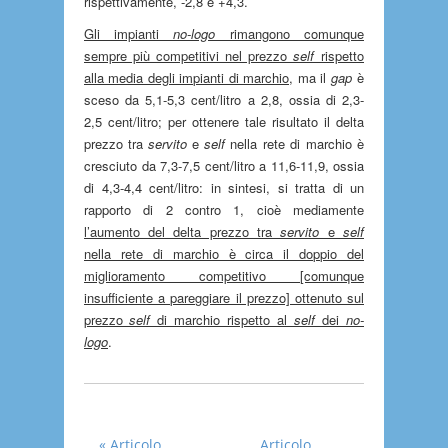
rispettivamente, -2,8 e +4,3.
Gli impianti
no-logo
rimangono comunque
sempre più competitivi nel prezzo
self
rispetto
alla media degli impianti di marchio
, ma il
gap
è
sceso da 5,1-5,3 cent/litro a 2,8, ossia di 2,3-
2,5 cent/litro; per ottenere tale risultato il delta
prezzo tra
servito
e
self
nella rete di marchio è
cresciuto da 7,3-7,5 cent/litro a 11,6-11,9, ossia
di 4,3-4,4 cent/litro: in sintesi, si tratta di un
rapporto di 2 contro 1, cioè mediamente
l’aumento del delta prezzo tra
servito
e
self
nella rete di marchio è circa il doppio del
miglioramento competitivo [comunque
insufficiente a pareggiare il prezzo] ottenuto sul
prezzo
self
di marchio rispetto al
self
dei
no-
logo
.
« Articolo 
Articolo 