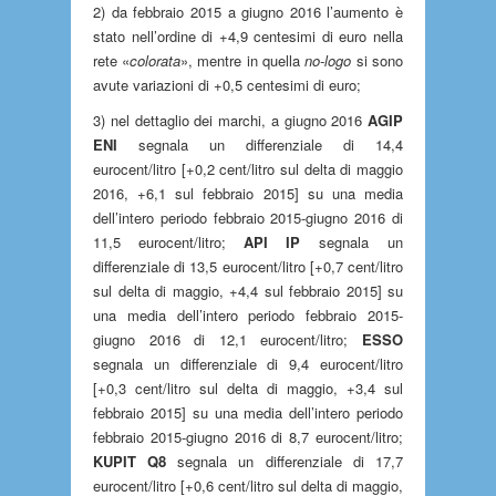
2) da febbraio 2015 a giugno 2016 l’aumento è
stato nell’ordine di +4,9 centesimi di euro nella
rete «
colorata
», mentre in quella
no-logo
si sono
avute variazioni di +0,5 centesimi di euro;
3) nel dettaglio dei marchi, a giugno 2016
AGIP
ENI
segnala un differenziale di 14,4
eurocent/litro [+0,2 cent/litro sul delta di maggio
2016, +6,1 sul febbraio 2015] su una media
dell’intero periodo febbraio 2015-giugno 2016 di
11,5 eurocent/litro;
API IP
segnala un
differenziale di 13,5 eurocent/litro [+0,7 cent/litro
sul delta di maggio, +4,4 sul febbraio 2015] su
una media dell’intero periodo febbraio 2015-
giugno 2016 di 12,1 eurocent/litro;
ESSO
segnala un differenziale di 9,4 eurocent/litro
[+0,3 cent/litro sul delta di maggio, +3,4 sul
febbraio 2015] su una media dell’intero periodo
febbraio 2015-giugno 2016 di 8,7 eurocent/litro;
KUPIT Q8
segnala un differenziale di 17,7
eurocent/litro [+0,6 cent/litro sul delta di maggio,