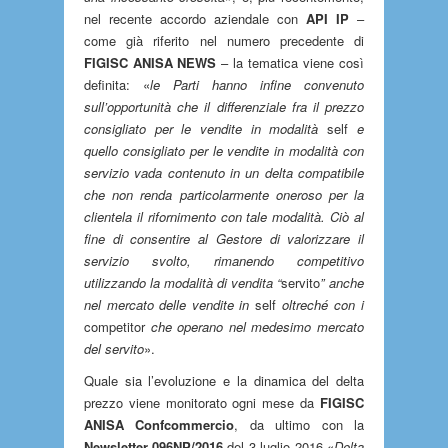
nel recente accordo aziendale con
API IP
–
come già riferito nel numero precedente di
FIGISC ANISA NEWS
– la tematica viene così
definita: «
le Parti hanno infine convenuto
sull’opportunità che il differenziale fra il prezzo
consigliato per le vendite in modalità
self
e
quello consigliato per le vendite in modalità con
servizio vada contenuto in un delta compatibile
che non renda particolarmente oneroso per la
clientela il rifornimento con tale modalità. Ciò al
fine di consentire al Gestore di valorizzare il
servizio svolto, rimanendo competitivo
utilizzando la modalità di vendita “
servito
” anche
nel mercato delle vendite in
self
oltreché con i
competitor
che operano nel medesimo mercato
del servito
».
Quale sia l’evoluzione e la dinamica del delta
prezzo viene monitorato ogni mese da
FIGISC
ANISA Confcommercio
, da ultimo con la
Newsletter 096NP/2016
del 3 luglio 2016 «
Delta